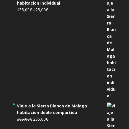
habitacion individual
El
El
455,00
€
425,00
€
precio
precio
original
actual
era:
es:
455,00€.
425,00€.
Viaje a la Sierra Blanca de Malaga
habitacion doble compartida
El
El
305,00
€
285,00
€
precio
precio