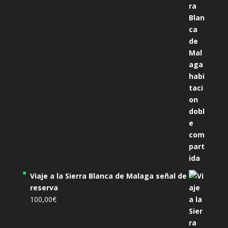
original
actual
era:
es:
305,00€.
285,00€.
Viaje a la Sierra Blanca de Malaga señal de
reserva
100,00
€