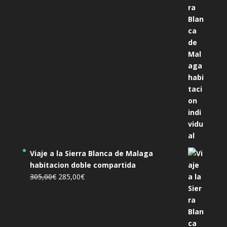
original
actual
era:
es:
455,00€.
425,00€.
Viaje a la Sierra Blanca de Malaga
habitacion doble compartida
El
El
305,00
€
285,00
€
precio
precio
original
actual
era:
es:
305,00€.
285,00€.