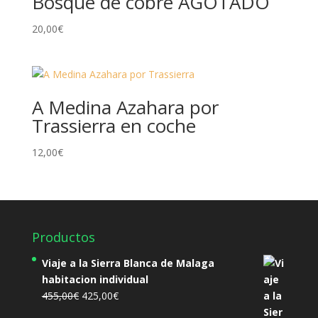
Bosque de cobre AGOTADO
20,00
€
A Medina Azahara por
Trassierra en coche
12,00
€
Productos
Viaje a la Sierra Blanca de Malaga
habitacion individual
El
El
455,00
€
425,00
€
precio
precio