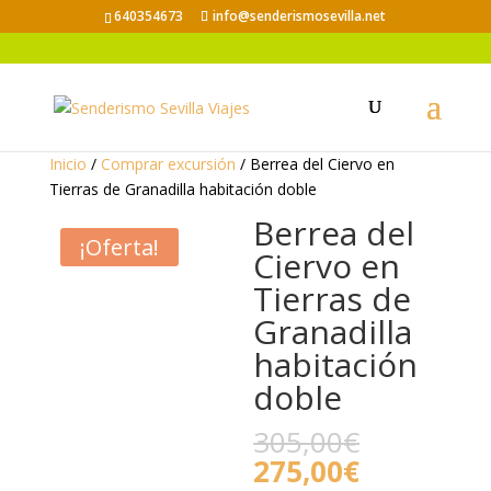
640354673
info@senderismosevilla.net
Inicio
/
Comprar excursión
/ Berrea del Ciervo en
Tierras de Granadilla habitación doble
Berrea del
¡Oferta!
Ciervo en
Tierras de
Granadilla
habitación
doble
El
305,00
€
precio
El
275,00
€