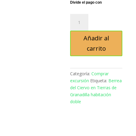
original
precio
era:
actual
305,00€.
es:
Berrea
275,00€.
del
Ciervo
Añadir al
en
Tierras
carrito
de
Granadilla
habitación
doble
Categoría:
Comprar
cantidad
excursión
Etiqueta:
Berrea
del Ciervo en Tierras de
Granadilla habitación
doble