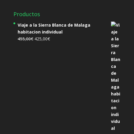
Productos
Viaje a la Sierra Blanca de Malaga
habitacion individual
El
El
455,00
€
425,00
€
precio
precio
original
actual
era:
es:
455,00€.
425,00€.