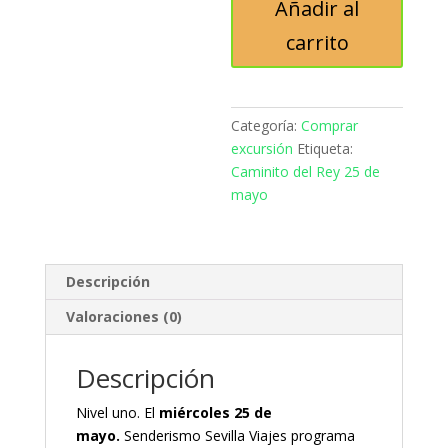
Añadir al
25
de
carrito
mayo
cantidad
Categoría:
Comprar
excursión
Etiqueta:
Caminito del Rey 25 de
mayo
Descripción
Valoraciones (0)
Descripción
Nivel uno. El
miércoles 25 de
mayo.
Senderismo Sevilla Viajes programa