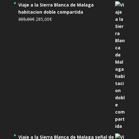
Viaje a la Sierra Blanca de Malaga
habitacion doble compartida
El
El
305,00
€
285,00
€
precio
precio
original
actual
era:
es:
305,00€.
285,00€.
Viaje a la Sierra Blanca de Malaga señal de