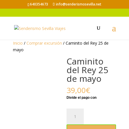
640354673
info@senderismosevilla.net
Inicio
/
Comprar excursión
/ Caminito del Rey 25 de
mayo
Caminito
del Rey 25
de mayo
39,00
€
Caminito
del
Rey