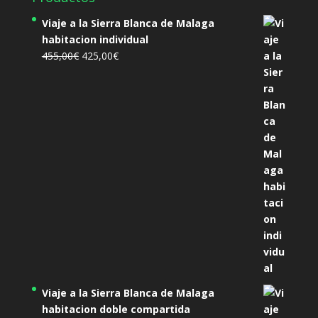
Viaje a la Sierra Blanca de Malaga
habitacion individual
El
El
455,00
€
425,00
€
precio
precio
original
actual
era:
es:
455,00€.
425,00€.
Viaje a la Sierra Blanca de Malaga
habitacion doble compartida