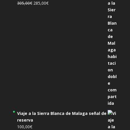
El
El
305,00
€
285,00
€
precio
precio
original
actual
era:
es:
305,00€.
285,00€.
Viaje a la Sierra Blanca de Malaga señal de
reserva
100,00
€