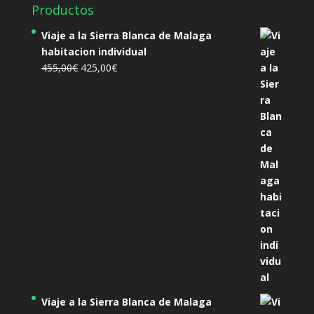
Productos
Viaje a la Sierra Blanca de Malaga
habitacion individual
El
El
455,00
€
425,00
€
precio
precio
original
actual
era:
es:
455,00€.
425,00€.
Viaje a la Sierra Blanca de Malaga