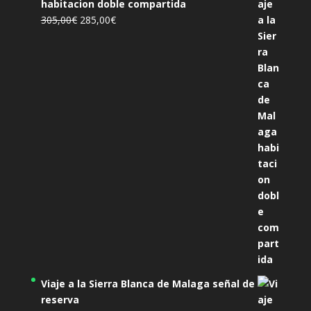
habitacion doble compartida
El
El
305,00
€
285,00
€
precio
precio
original
actual
era:
es:
305,00€.
285,00€.
Viaje a la Sierra Blanca de Malaga señal de
reserva