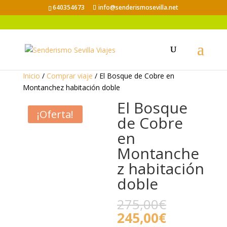
640354673
info@senderismosevilla.net
Inicio
/
Comprar viaje
/ El Bosque de Cobre en
Montanchez habitación doble
El Bosque
¡Oferta!
de Cobre
en
Montanche
z habitación
doble
El
275,00
€
precio
El
245,00
€