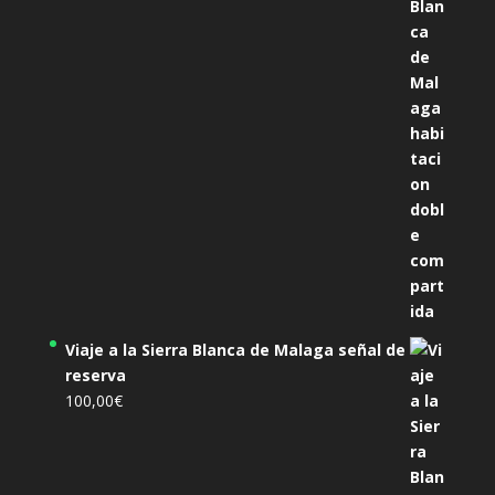
era:
es:
305,00€.
285,00€.
Viaje a la Sierra Blanca de Malaga señal de
reserva
100,00
€