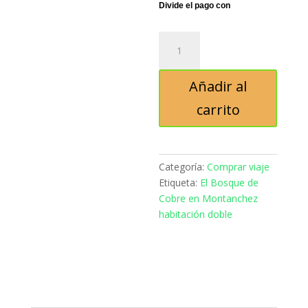
original
precio
era:
actual
275,00€.
es:
El
245,00€.
Bosque
de
Añadir al
Cobre
en
carrito
Montanchez
habitación
doble
cantidad
Categoría:
Comprar viaje
Etiqueta:
El Bosque de
Cobre en Montanchez
habitación doble