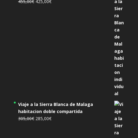
El
El
455,00
€
425,00
€
precio
precio
original
actual
era:
es:
455,00€.
425,00€.
Viaje a la Sierra Blanca de Malaga
habitacion doble compartida
El
El
305,00
€
285,00
€
precio
precio
original
actual