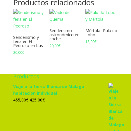
Productos relacionados
Senderismo
Mértola- Pulu do
astronómico en
Lobo
Senderismo y
coche
feria en El
13,00
€
Pedroso en bus
20,00
€
20,00
€
Productos
Viaje a la Sierra Blanca de Malaga
habitacion individual
El
El
455,00
€
425,00
€
precio
precio
original
actual
era:
es:
455,00€.
425,00€.