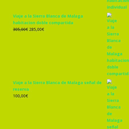
Viaje a la Sierra Blanca de Malaga
habitacion doble compartida
El
El
305,00
€
285,00
€
precio
precio
original
actual
era:
es:
305,00€.
285,00€.
Viaje a la Sierra Blanca de Malaga señal de
reserva
100,00
€