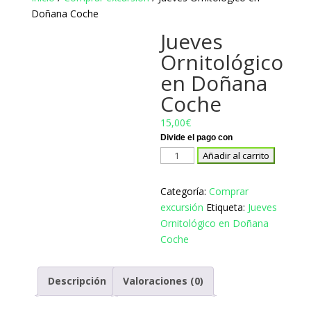
Doñana Coche
Jueves
Ornitológico
en Doñana
Coche
15,00
€
Jueves
Añadir al carrito
Ornitológico
en
Categoría:
Comprar
Doñana
excursión
Etiqueta:
Jueves
Coche
Ornitológico en Doñana
cantidad
Coche
Descripción
Valoraciones (0)