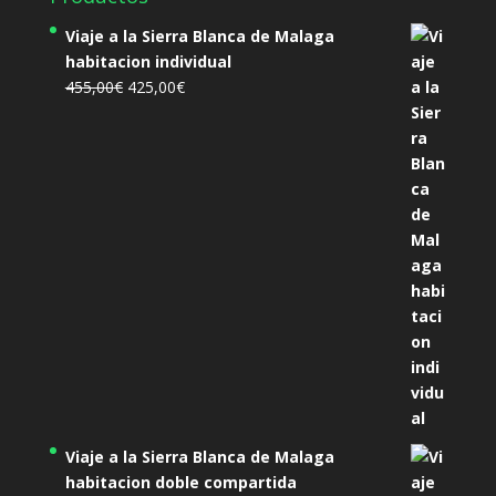
Viaje a la Sierra Blanca de Malaga
habitacion individual
El
El
455,00
€
425,00
€
precio
precio
original
actual
era:
es:
455,00€.
425,00€.
Viaje a la Sierra Blanca de Malaga
habitacion doble compartida