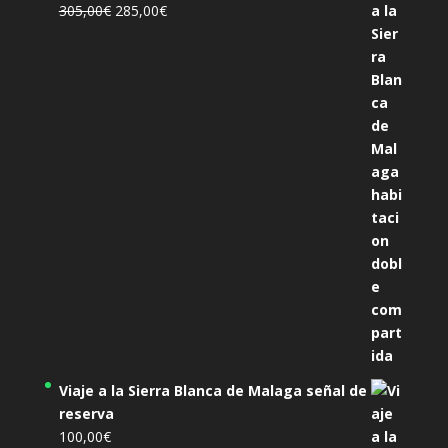
El
El
305,00
€
285,00
€
precio
precio
original
actual
era:
es:
305,00€.
285,00€.
Viaje a la Sierra Blanca de Malaga señal de
reserva
100,00
€