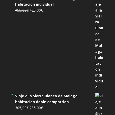
habitacion individual
El
El
455,00
€
425,00
€
precio
precio
original
actual
era:
es:
455,00€.
425,00€.
Viaje a la Sierra Blanca de Malaga
habitacion doble compartida
El
El
305,00
€
285,00
€
precio
precio