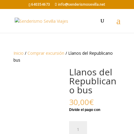
640354673
info@senderismosevilla.net
Inicio
/
Comprar excursión
/ Llanos del Republicano
bus
Llanos del
Republican
o bus
30,00
€
Llanos
del