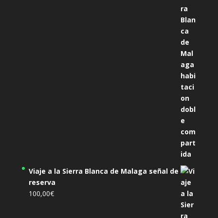
original
actual
era:
es:
305,00€.
285,00€.
Viaje a la Sierra Blanca de Malaga señal de
reserva
100,00
€