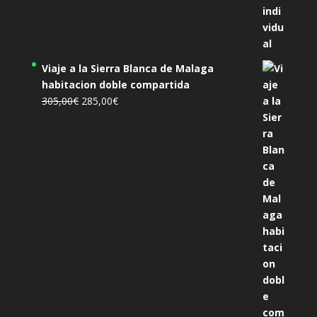
Viaje a la Sierra Blanca de Malaga
habitacion doble compartida
El
El
305,00
€
285,00
€
precio
precio
original
actual
era:
es:
305,00€.
285,00€.