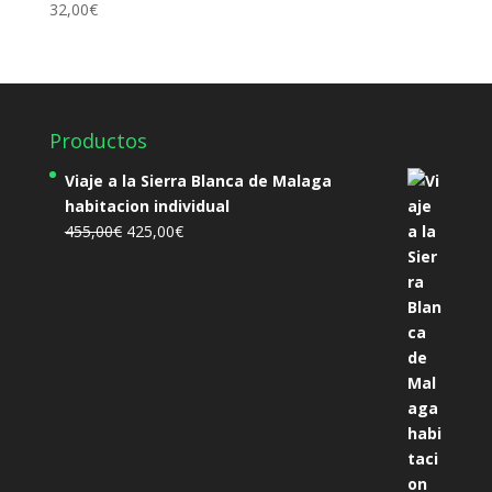
32,00
€
Productos
Viaje a la Sierra Blanca de Malaga
habitacion individual
El
El
455,00
€
425,00
€
precio
precio
original
actual
era:
es:
455,00€.
425,00€.