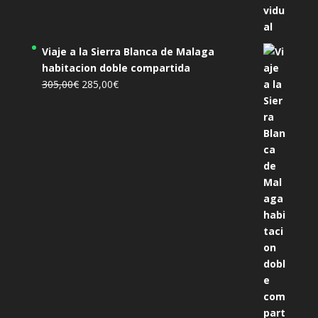
Viaje a la Sierra Blanca de Malaga
habitacion doble compartida
El
El
305,00
€
285,00
€
precio
precio
original
actual
era:
es:
305,00€.
285,00€.