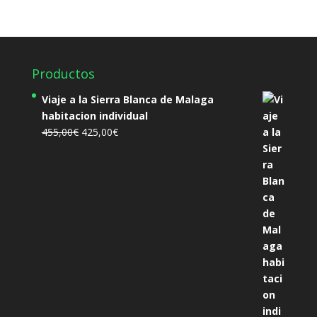
Productos
Viaje a la Sierra Blanca de Malaga
habitacion individual
El
El
455,00
€
425,00
€
precio
precio
original
actual
era:
es:
455,00€.
425,00€.