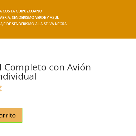
 LA COSTA GUIPUZCOANO
iajes
Hacerse socio
Contacto
Mis Senderos
ABRIA, SENDERISMO VERDE Y AZUL
IAJE DE SENDERISMO A LA SELVA NEGRA
al Completo con Avión
ndividual
El
€
precio
actual
es:
.
875,00€.
arrito