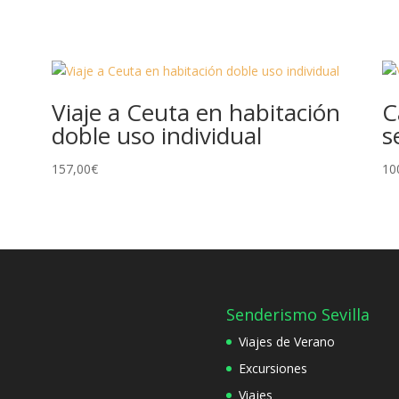
Viaje a Ceuta en habitación
C
doble uso individual
s
157,00
€
10
Senderismo Sevilla
Viajes de Verano
Excursiones
Viajes