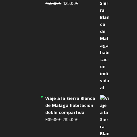
El
El
455,00
€
425,00
€
precio
precio
original
actual
era:
es:
455,00€.
425,00€.
Viaje a la Sierra Blanca
de Malaga habitacion
doble compartida
El
El
305,00
€
285,00
€
precio
precio
original
actual