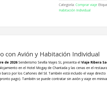
con
Categoría:
Comprar viaje
Etiqu
Avión
Habitación Individual
y
Habitación
Individual
cantidad
o con Avión y Habitación Individual
bre de 2026
Senderismo Sevilla Viajes SL presenta el
Viaje Ribera S
ojamiento en el Hotel Mogay de Chantada y las cenas en el restaura
 barco por los Cañones del Sil. También está incluido el viaje direct
 pronto pago). También se puede contratar sin avión y viaje en miniv