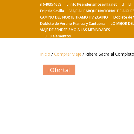
640354673
info@senderismosevilla.net
Eclipsia Sevilla
VIAJE AL PARQUE NACIONAL DE AIGÜ
CAMINO DEL NORTE TRAMO II VIZCAINO
Doblete de 
Doblete de Verano Francia y Cantabria
LO MEJOR DE
VIAJE DE SENDERISMO A LAS MERINDADES
0 elementos
Inicio
/
Comprar viaje
/ Ribera Sacra al Completo
¡Oferta!