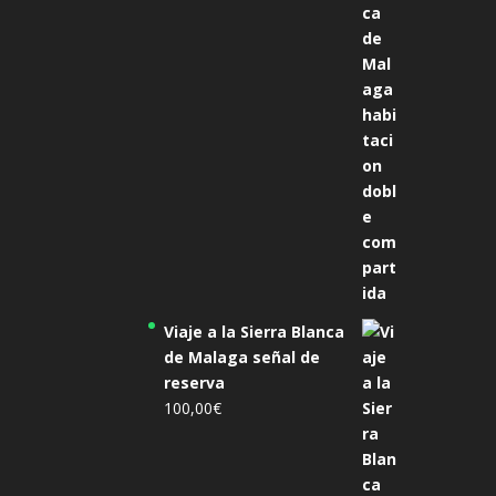
era:
es:
305,00€.
285,00€.
Viaje a la Sierra Blanca
de Malaga señal de
reserva
100,00
€