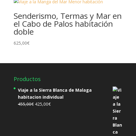
Senderismo, Termas y Mar en
el Cabo de Palos habitación
doble
625,00
€
Productos
Viaje a la Sierra Blanca de Malaga
habitacion individual
El
El
455,00
€
425,00
€
precio
precio
original
actual
era:
es:
455,00€.
425,00€.