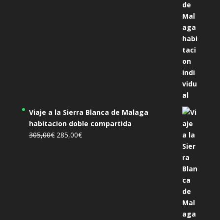
Viaje a la Sierra Blanca de Malaga
habitacion doble compartida
El
El
305,00
€
285,00
€
precio
precio
original
actual
era:
es:
305,00€.
285,00€.