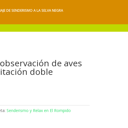
IAJE DE SENDERISMO A LA SELVA NEGRA
iajes
Hacerse socio
Contacto
Mis Senderos
observación de aves
itación doble
eta:
Senderismo y Relax en El Rompido