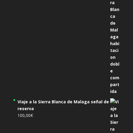
original
actual
era:
es:
305,00€.
285,00€.
Viaje a la Sierra Blanca de Malaga señal de
reserva
100,00
€