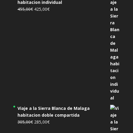
habitacion individual
El
El
455,00
€
425,00
€
precio
precio
original
actual
era:
es:
455,00€.
425,00€.
Viaje a la Sierra Blanca de Malaga
habitacion doble compartida
El
El
305,00
€
285,00
€
precio
precio