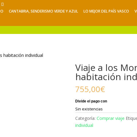
NO
CANTABRIA, SENDERISMO VERDE Y AZUL
LO MEJOR DEL PAÍS VASCO
V
Viajes de Verano
Excursiones
V
 habitación individual
Viaje a los Mo
habitación ind
755,00
€
Sin existencias
Categoría:
Comprar viaje
Etiqu
individual