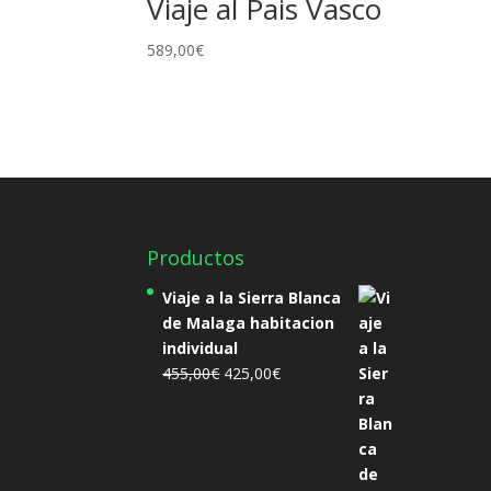
Viaje al Pais Vasco
589,00
€
Productos
Viaje a la Sierra Blanca
de Malaga habitacion
individual
El
El
455,00
€
425,00
€
precio
precio
original
actual
era:
es:
455,00€.
425,00€.