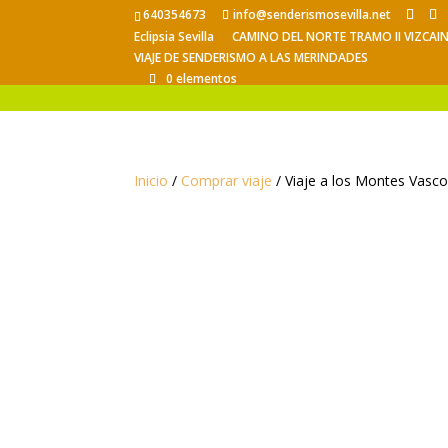
640354673
info@senderismosevilla.net
Eclipsia Sevilla
CAMINO DEL NORTE TRAMO II VIZCAI
VIAJE DE SENDERISMO A LAS MERINDADES
0 elementos
Inicio
/
Comprar viaje
/ Viaje a los Montes Vascos