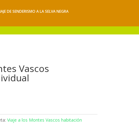
IAJE DE SENDERISMO A LA SELVA NEGRA
iajes
Hacerse socio
Contacto
Mis Senderos
ntes Vascos
ividual
eta:
Viaje a los Montes Vascos habitación