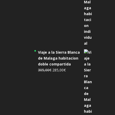
Viaje a la Sierra Blanca
de Malaga habitacion
doble compartida
El
El
305,00
€
285,00
€
precio
precio
original
actual
era:
es:
305,00€.
285,00€.