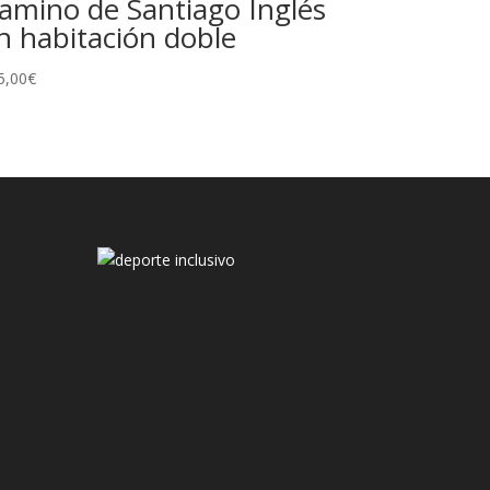
amino de Santiago Inglés
n habitación doble
5,00
€