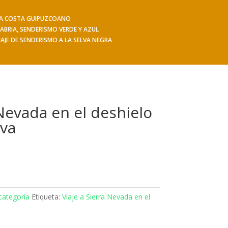
 LA COSTA GUIPUZCOANO
iajes
Hacerse socio
Contacto
Mis Senderos
ABRIA, SENDERISMO VERDE Y AZUL
IAJE DE SENDERISMO A LA SELVA NEGRA
 Nevada en el deshielo
rva
categoría
Etiqueta:
Viaje a Sierra Nevada en el