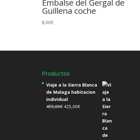
Embalse del Gergal de
Guillena coche
8,00
€
Productos
Viaje a la Sierra Blanca
de Malaga habitacion
individual
El
El
455,00
€
425,00
€
precio
precio
original
actual
era:
es:
455,00€.
425,00€.