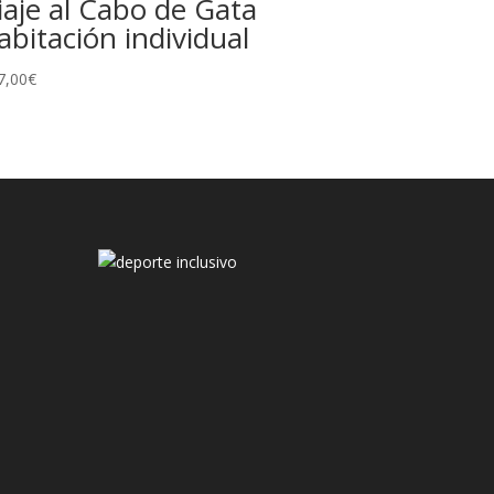
iaje al Cabo de Gata
abitación individual
7,00
€