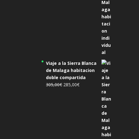
Viaje a la Sierra Blanca
de Malaga habitacion
doble compartida
El
El
305,00
€
285,00
€
precio
precio
original
actual
era:
es:
305,00€.
285,00€.