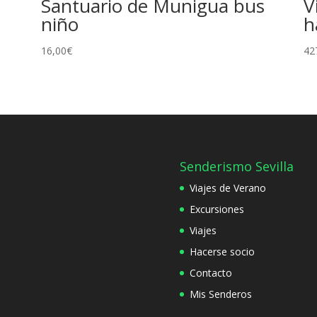
Santuario de Munigua bus
V
niño
h
16,00
€
42
Senderismo Sevilla
Viajes de Verano
Excursiones
Viajes
Hacerse socio
Contacto
Mis Senderos