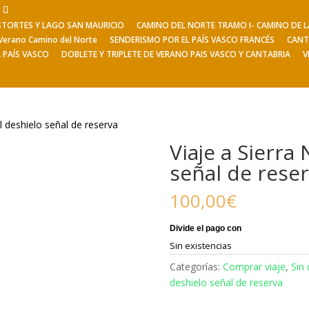
ESTORTES Y LAGO SAN MAURICIO
CAMINO DEL NORTE TRAMO I- CAMINO DE
Viajes de Verano
Excursiones
V
Verano Camino del Norte
SENDERISMO POR EL PAÍS VASCO FRANCÉS
CANT
L PAÍS VASCO
DOBLETE Y TRIPLETE DE VERANO PAIS VASCO Y CANTABRIA
V
l deshielo señal de reserva
Viaje a Sierra
señal de rese
100,00
€
Sin existencias
Categorías:
Comprar viaje
,
Sin 
deshielo señal de reserva