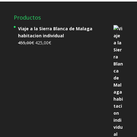
Productos
Viaje a la Sierra Blanca de Malaga
habitacion individual
El
El
455,00
€
425,00
€
precio
precio
original
actual
era:
es:
455,00€.
425,00€.