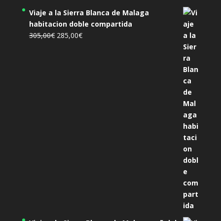
Viaje a la Sierra Blanca de Malaga
habitacion doble compartida
El
El
305,00
€
285,00
€
precio
precio
original
actual
era:
es:
305,00€.
285,00€.