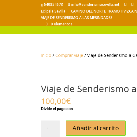
640354673
info@senderismosevilla.net
Eclipsia Sevilla
CAMINO DEL NORTE TRAMO II VIZCAI
VIAJE DE SENDERISMO A LAS MERINDADES
0 elementos
Inicio
/
Comprar viaje
/ Viaje de Senderismo a Ga
Viaje de Senderismo a 
100,00
€
Viaje
Añadir al carrito
de