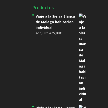
Productos
Viaje a la Sierra Blanca
de Malaga habitacion
individual
El
El
455,00
€
425,00
€
precio
precio
original
actual
era:
es:
455,00€.
425,00€.
Viaje a la Sierra Blanca