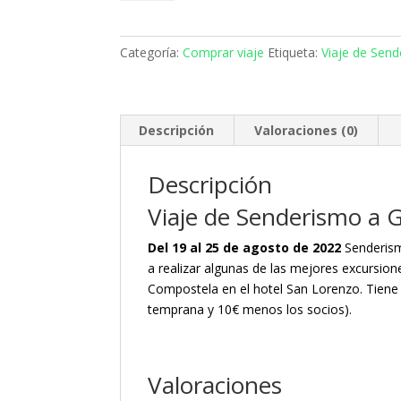
Senderismo
a
Galicia
Categoría:
Comprar viaje
Etiqueta:
Viaje de Send
señal
de
reserva
cantidad
Descripción
Valoraciones (0)
Descripción
Viaje de Senderismo a G
Del 19 al 25 de agosto de 2022
Senderism
a realizar algunas de las mejores excursion
Compostela en el hotel San Lorenzo. Tiene
temprana y 10€ menos los socios).
Valoraciones