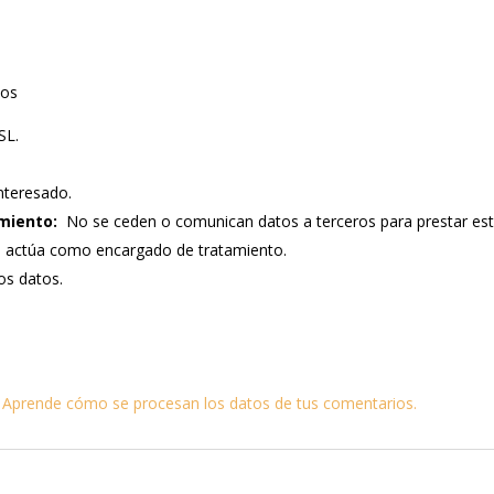
tos
SL.
nteresado.
miento:
No se ceden o comunican datos a terceros para prestar este s
e actúa como encargado de tratamiento.
los datos.
.
Aprende cómo se procesan los datos de tus comentarios.