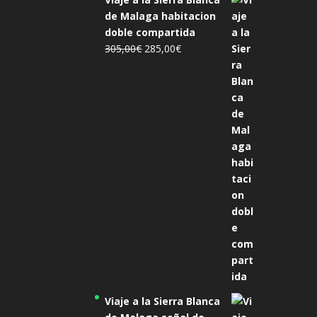
de Malaga habitacion
doble compartida
El
El
305,00
€
285,00
€
precio
precio
original
actual
era:
es:
305,00€.
285,00€.
Viaje a la Sierra Blanca