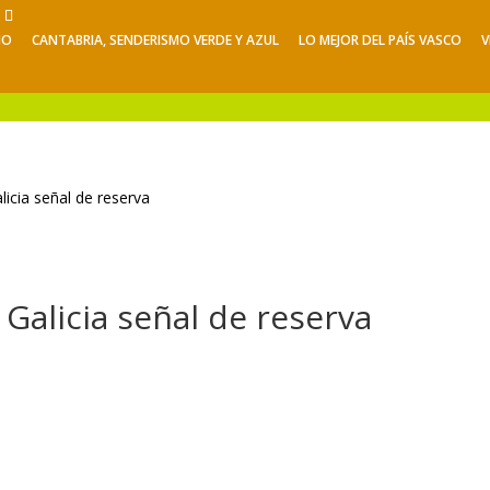
NO
CANTABRIA, SENDERISMO VERDE Y AZUL
LO MEJOR DEL PAÍS VASCO
V
Viajes de Verano
Excursiones
V
licia señal de reserva
Galicia señal de reserva