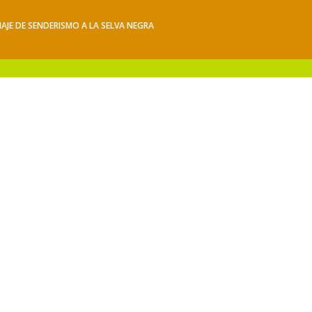
IAJE DE SENDERISMO A LA SELVA NEGRA
iajes
Hacerse socio
Contacto
Mis Senderos