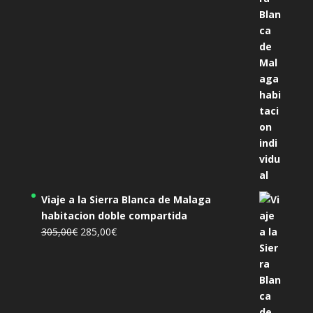
era:
es:
455,00€.
425,00€.
Viaje a la Sierra Blanca de Malaga
habitacion doble compartida
El
El
305,00
€
285,00
€
precio
precio
original
actual
era:
es:
305,00€.
285,00€.