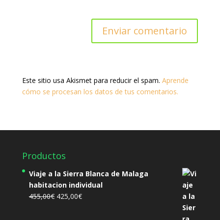
Este sitio usa Akismet para reducir el spam.
Aprende
cómo se procesan los datos de tus comentarios.
Productos
Viaje a la Sierra Blanca de Malaga
habitacion individual
El
El
455,00
€
425,00
€
precio
precio
original
actual