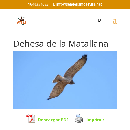
640354673
info@senderismosevilla.net
Dehesa de la Matallana
Descargar PDF
Imprimir