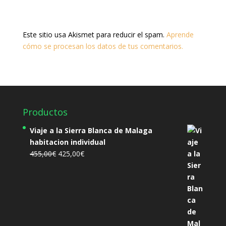
Este sitio usa Akismet para reducir el spam.
Aprende
cómo se procesan los datos de tus comentarios.
Productos
Viaje a la Sierra Blanca de Malaga
habitacion individual
El
El
455,00
€
425,00
€
precio
precio
original
actual
era:
es:
455,00€.
425,00€.