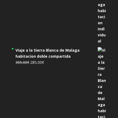
Viaje a la Sierra Blanca de Malaga
habitacion doble compartida
El
El
305,00
€
285,00
€
precio
precio
original
actual
era:
es:
305,00€.
285,00€.