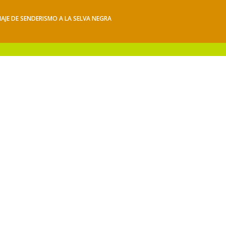
IAJE DE SENDERISMO A LA SELVA NEGRA
iajes
Hacerse socio
Contacto
Mis Senderos