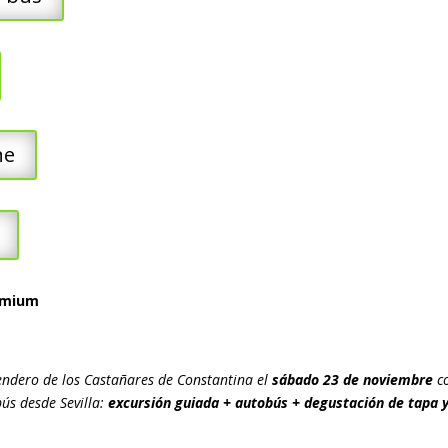
he
remium
endero de los Castañares de Constantina el
sábado 23 de noviembre
co
bús desde Sevilla:
excursión guiada + autobús + degustación de tapa 