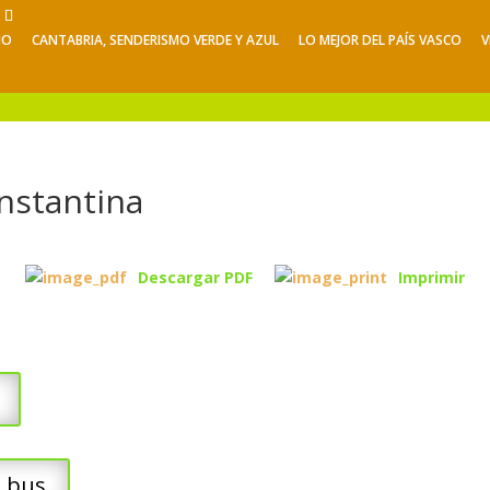
NO
CANTABRIA, SENDERISMO VERDE Y AZUL
LO MEJOR DEL PAÍS VASCO
V
Viajes de Verano
Excursiones
V
nstantina
Descargar PDF
Imprimir
b bus