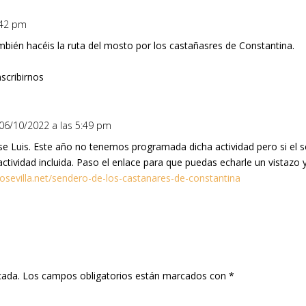
:42 pm
mbién hacéis la ruta del mosto por los castañasres de Constantina.
nscribirnos
 06/10/2022 a las 5:49 pm
se Luis. Este año no tenemos programada dicha actividad pero si el 
ctividad incluida. Paso el enlace para que puedas echarle un vistazo y
osevilla.net/sendero-de-los-castanares-de-constantina
cada.
Los campos obligatorios están marcados con
*