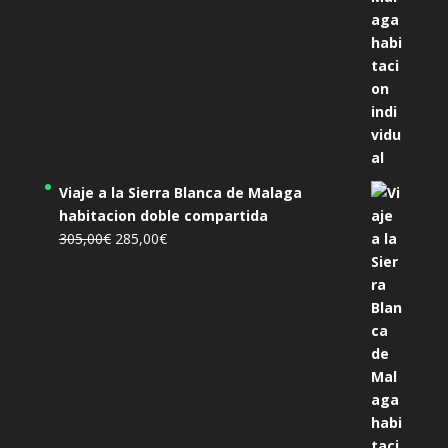
Viaje a la Sierra Blanca de Malaga
habitacion doble compartida
El
El
305,00
€
285,00
€
precio
precio
original
actual
era:
es:
305,00€.
285,00€.