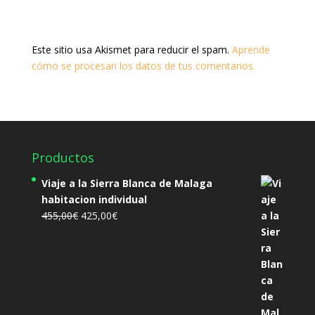
Este sitio usa Akismet para reducir el spam.
Aprende
cómo se procesan los datos de tus comentarios.
Productos
Viaje a la Sierra Blanca de Malaga
habitacion individual
El
El
455,00
€
425,00
€
precio
precio
original
actual
era:
es:
455,00€.
425,00€.