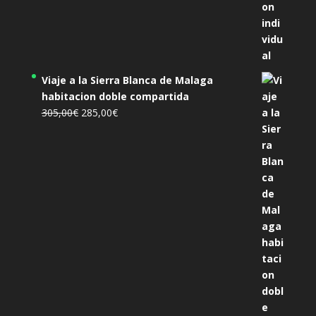
Viaje a la Sierra Blanca de Malaga
habitacion doble compartida
El
El
305,00
€
285,00
€
precio
precio
original
actual
era:
es:
305,00€.
285,00€.