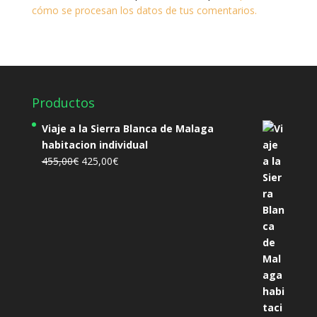
cómo se procesan los datos de tus comentarios.
Productos
Viaje a la Sierra Blanca de Malaga
habitacion individual
El
El
455,00
€
425,00
€
precio
precio
original
actual
era:
es:
455,00€.
425,00€.