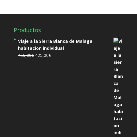
Productos
Viaje a la Sierra Blanca de Malaga
habitacion individual
El
El
455,00
€
425,00
€
precio
precio
original
actual
era:
es:
455,00€.
425,00€.