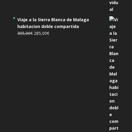
Viaje a la Sierra Blanca de Malaga
habitacion doble compartida
El
El
305,00
€
285,00
€
precio
precio
original
actual
era:
es:
305,00€.
285,00€.