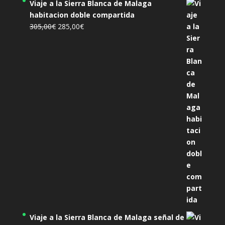
Viaje a la Sierra Blanca de Malaga
habitacion doble compartida
El
El
305,00
€
285,00
€
precio
precio
original
actual
era:
es:
305,00€.
285,00€.
Viaje a la Sierra Blanca de Malaga señal de