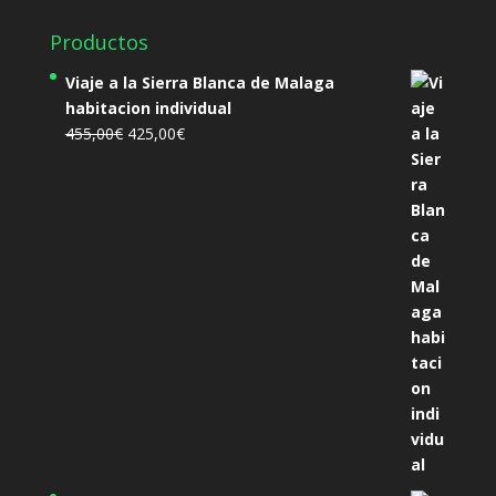
Productos
Viaje a la Sierra Blanca de Malaga
habitacion individual
El
El
455,00
€
425,00
€
precio
precio
original
actual
era:
es:
455,00€.
425,00€.