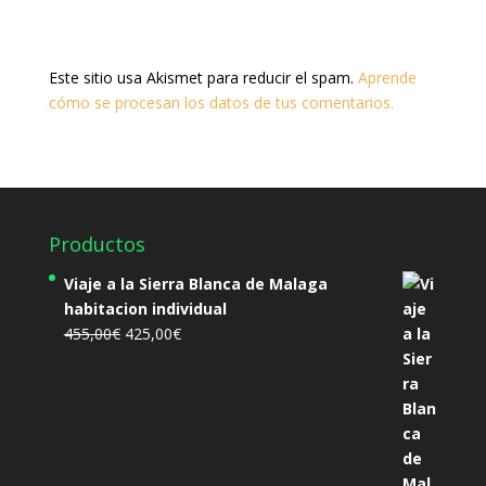
Este sitio usa Akismet para reducir el spam.
Aprende
cómo se procesan los datos de tus comentarios.
Productos
Viaje a la Sierra Blanca de Malaga
habitacion individual
El
El
455,00
€
425,00
€
precio
precio
original
actual
era:
es:
455,00€.
425,00€.