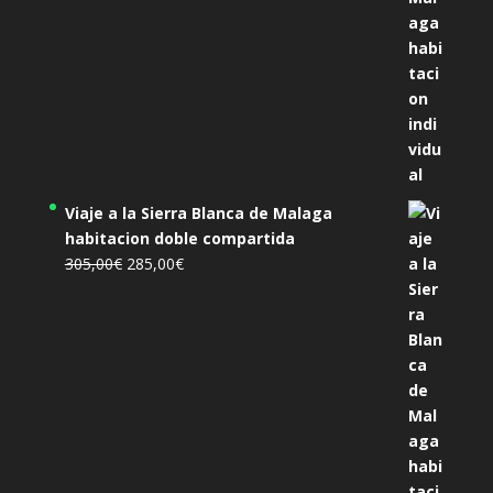
Viaje a la Sierra Blanca de Malaga
habitacion doble compartida
El
El
305,00
€
285,00
€
precio
precio
original
actual
era:
es:
305,00€.
285,00€.