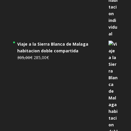
Viaje a la Sierra Blanca de Malaga
habitacion doble compartida
El
El
305,00
€
285,00
€
precio
precio
original
actual
era:
es:
305,00€.
285,00€.