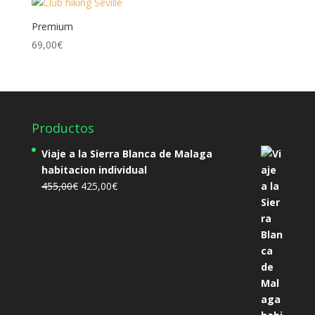
Premium
69,00
€
Productos
Viaje a la Sierra Blanca de Malaga
habitacion individual
El
El
455,00
€
425,00
€
precio
precio
original
actual
era:
es:
455,00€.
425,00€.