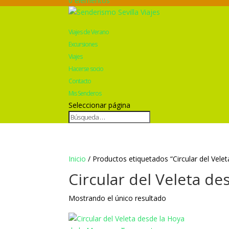
0 elementos
Viajes de Verano
Excursiones
Viajes
Hacerse socio
Contacto
Mis Senderos
Seleccionar página
Inicio
/ Productos etiquetados “Circular del Vele
Circular del Veleta d
Mostrando el único resultado