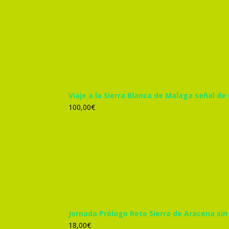
precio
precio
original
actual
era:
es:
305,00€.
285,00€.
Viaje a la Sierra Blanca de Malaga señal de
100,00
€
Jornada Prólogo Reto Sierra de Aracena sin
18,00
€