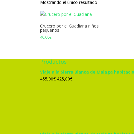
Mostrando el único resultado
Crucero por el Guadiana niños
pequeños
40,00
€
Productos
Viaje a la Sierra Blanca de Malaga habitacio
El
El
455,00
€
425,00
€
precio
precio
original
actual
era:
es:
455,00€.
425,00€.