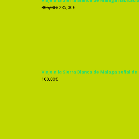
Viaje a la Sierra Blanca de Malaga habitac
El
El
305,00
€
285,00
€
precio
precio
original
actual
era:
es:
305,00€.
285,00€.
Viaje a la Sierra Blanca de Malaga señal de
100,00
€