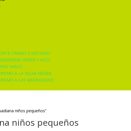
o
ORTE TRAMO II VIZCAINO
ENDERISMO VERDE Y AZUL
PAÍS VASCO
ERISMO A LA SELVA NEGRA
ERISMO A LAS MERINDADES
Guadiana niños pequeños”
ana niños pequeños