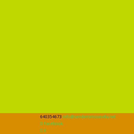
640354673
info@senderismosevilla.net
Facebook
X