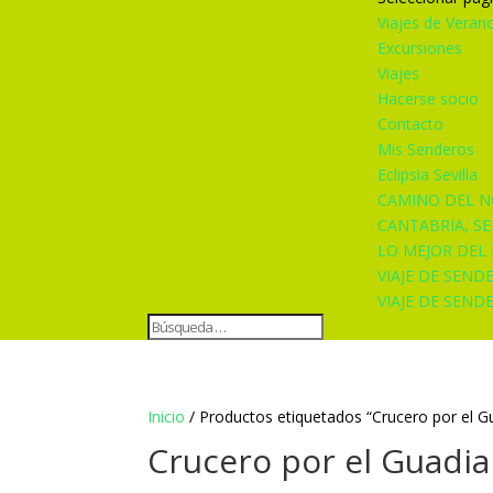
Viajes de Veran
Excursiones
Viajes
Hacerse socio
Contacto
Mis Senderos
Eclipsia Sevilla
CAMINO DEL N
CANTABRIA, S
LO MEJOR DEL 
VIAJE DE SEND
VIAJE DE SEND
Inicio
/ Productos etiquetados “Crucero por el 
Crucero por el Guadi