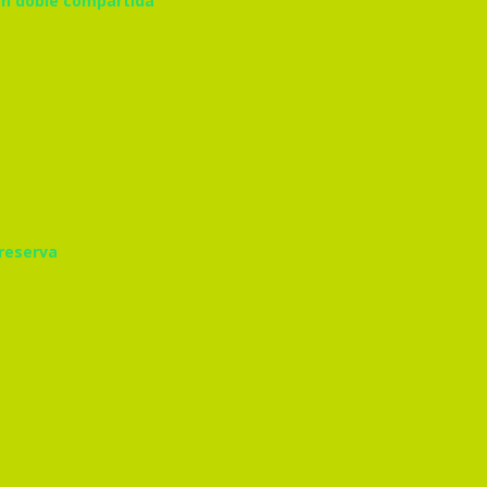
ion doble compartida
 reserva