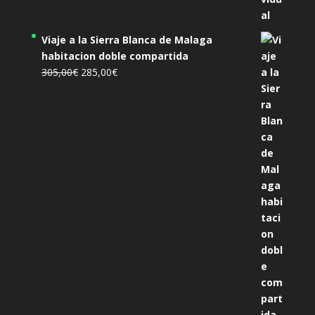
Viaje a la Sierra Blanca de Malaga
habitacion doble compartida
El
El
305,00
€
285,00
€
precio
precio
original
actual
era:
es:
305,00€.
285,00€.