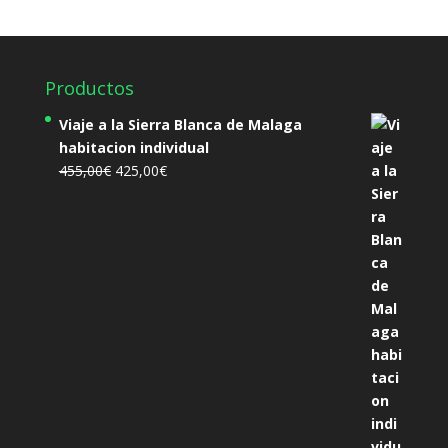
Productos
Viaje a la Sierra Blanca de Malaga
habitacion individual
El
El
455,00
€
425,00
€
precio
precio
original
actual
era:
es:
455,00€.
425,00€.