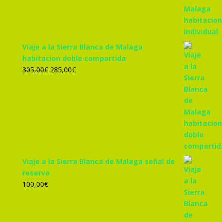
era:
es:
455,00€.
425,00€.
Viaje a la Sierra Blanca de Malaga
habitacion doble compartida
El
El
305,00
€
285,00
€
precio
precio
original
actual
era:
es:
305,00€.
285,00€.
Viaje a la Sierra Blanca de Malaga señal de
reserva
100,00
€