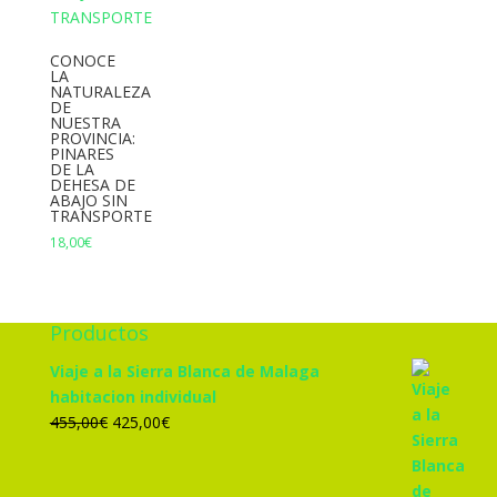
CONOCE
LA
NATURALEZA
DE
NUESTRA
PROVINCIA:
PINARES
DE LA
DEHESA DE
ABAJO SIN
TRANSPORTE
18,00
€
Productos
Viaje a la Sierra Blanca de Malaga
habitacion individual
El
El
455,00
€
425,00
€
precio
precio
original
actual