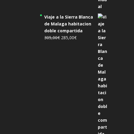
Viaje a la Sierra Blanca
de Malaga habitacion
doble compartida
El
El
305,00
€
285,00
€
precio
precio
original
actual
era:
es:
305,00€.
285,00€.