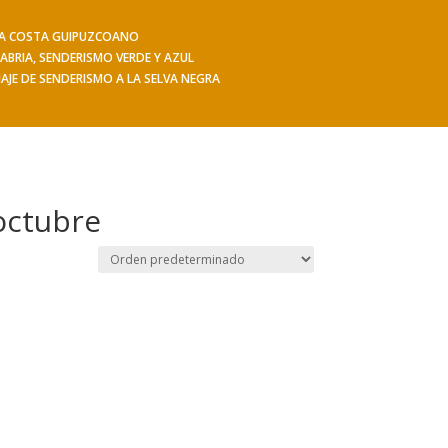
 LA COSTA GUIPUZCOANO
iajes
Hacerse socio
Contacto
Mis Senderos
ABRIA, SENDERISMO VERDE Y AZUL
IAJE DE SENDERISMO A LA SELVA NEGRA
octubre