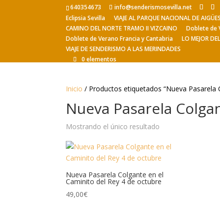
640354673
info@senderismosevilla.net
Eclipsia Sevilla
VIAJE AL PARQUE NACIONAL DE AIGÜ
CAMINO DEL NORTE TRAMO II VIZCAINO
Doblete de 
Doblete de Verano Francia y Cantabria
LO MEJOR DE
VIAJE DE SENDERISMO A LAS MERINDADES
0 elementos
Inicio
/ Productos etiquetados “Nueva Pasarela C
Nueva Pasarela Colgan
Mostrando el único resultado
Nueva Pasarela Colgante en el
Caminito del Rey 4 de octubre
49,00
€