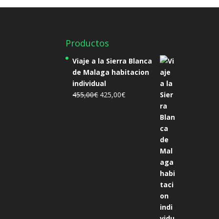
Productos
Viaje a la Sierra Blanca
de Malaga habitacion
individual
El
El
455,00
€
425,00
€
precio
precio
original
actual
era:
es:
455,00€.
425,00€.