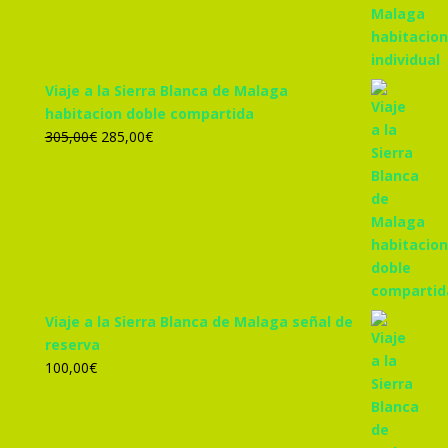
455,00€.
425,00€.
Viaje a la Sierra Blanca de Malaga
habitacion doble compartida
El
El
305,00
€
285,00
€
precio
precio
original
actual
era:
es:
305,00€.
285,00€.
Viaje a la Sierra Blanca de Malaga señal de
reserva
100,00
€