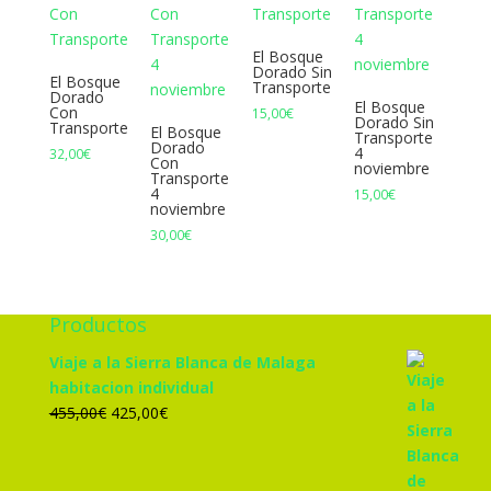
El Bosque
Dorado Sin
El Bosque
Transporte
Dorado
El Bosque
Con
15,00
€
Dorado Sin
Transporte
El Bosque
Transporte
Dorado
4
32,00
€
Con
noviembre
Transporte
4
15,00
€
noviembre
30,00
€
Productos
Viaje a la Sierra Blanca de Malaga
habitacion individual
El
El
455,00
€
425,00
€
precio
precio
original
actual
era:
es: