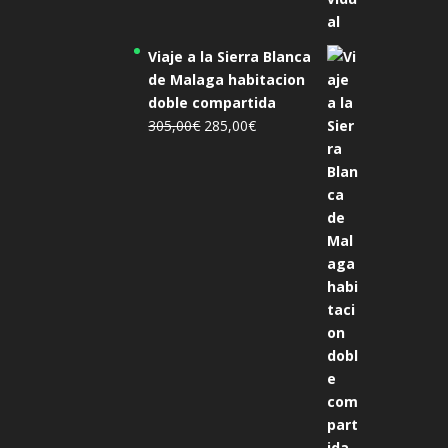
Viaje a la Sierra Blanca
de Malaga habitacion
doble compartida
El
El
305,00
€
285,00
€
precio
precio
original
actual
era:
es:
305,00€.
285,00€.