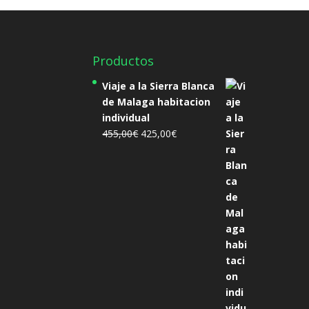
Productos
Viaje a la Sierra Blanca
de Malaga habitacion
individual
El
El
455,00
€
425,00
€
precio
precio
original
actual
era:
es:
455,00€.
425,00€.