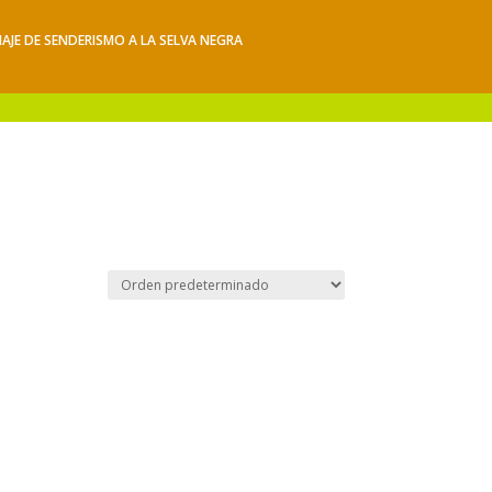
IAJE DE SENDERISMO A LA SELVA NEGRA
iajes
Hacerse socio
Contacto
Mis Senderos