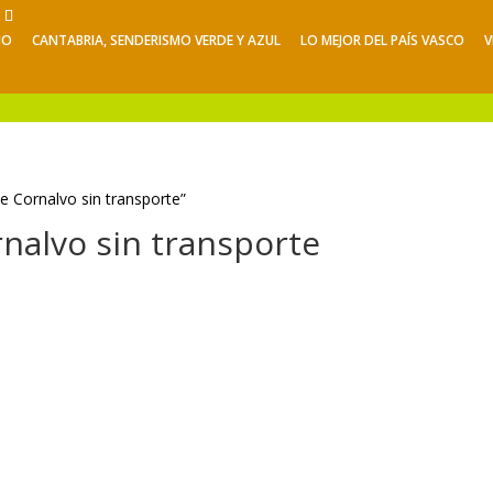
NO
CANTABRIA, SENDERISMO VERDE Y AZUL
LO MEJOR DEL PAÍS VASCO
V
Viajes de Verano
Excursiones
V
e Cornalvo sin transporte”
nalvo sin transporte