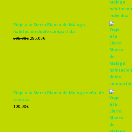
455,00€.
425,00€.
Viaje a la Sierra Blanca de Malaga
habitacion doble compartida
El
El
305,00
€
285,00
€
precio
precio
original
actual
era:
es:
305,00€.
285,00€.
Viaje a la Sierra Blanca de Malaga señal de
reserva
100,00
€