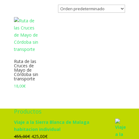
Ruta de las
Cruces de
Mayo de
Córdoba sin
transporte
18,00
€
Productos
Viaje a la Sierra Blanca de Malaga
habitacion individual
El
El
455,00
€
425,00
€