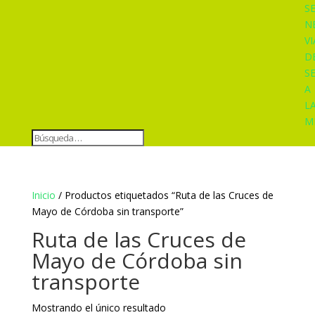
S
N
VI
D
S
A
L
M
Inicio
/ Productos etiquetados “Ruta de las Cruces de
Mayo de Córdoba sin transporte”
Ruta de las Cruces de
Mayo de Córdoba sin
transporte
Mostrando el único resultado