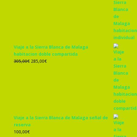
precio
precio
original
actual
era:
es:
455,00€.
425,00€.
Viaje a la Sierra Blanca de Malaga
habitacion doble compartida
El
El
305,00
€
285,00
€
precio
precio
original
actual
era:
es:
305,00€.
285,00€.
Viaje a la Sierra Blanca de Malaga señal de
reserva
100,00
€