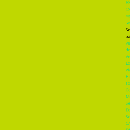
so
Co
Mi
Se
Se
pá
Vi
d
V
Ex
Vi
Ha
so
Co
M
S
Ec
Se
C
D