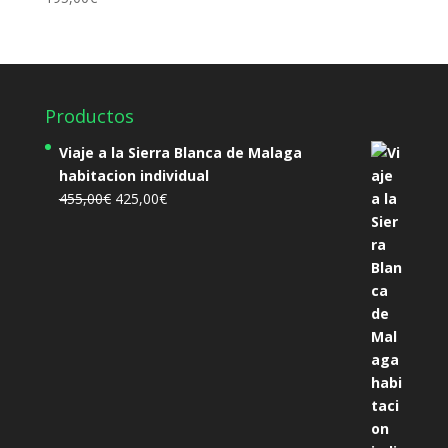
Productos
Viaje a la Sierra Blanca de Malaga
habitacion individual
El
El
455,00
€
425,00
€
precio
precio
original
actual
era:
es:
455,00€.
425,00€.