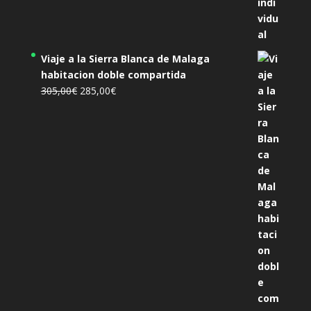
Viaje a la Sierra Blanca de Malaga
habitacion doble compartida
El
El
305,00
€
285,00
€
precio
precio
original
actual
era:
es:
305,00€.
285,00€.