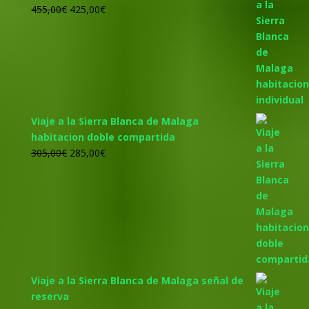
El
El
455,00
€
425,00
€
precio
precio
original
actual
era:
es:
455,00€.
425,00€.
Viaje a la Sierra Blanca de Malaga
habitacion doble compartida
El
El
305,00
€
285,00
€
precio
precio
original
actual
era:
es:
305,00€.
285,00€.
Viaje a la Sierra Blanca de Malaga señal de
reserva