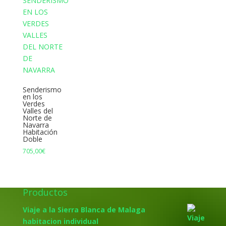
Senderismo
en los
Verdes
Valles del
Norte de
Navarra
Habitación
Doble
705,00
€
Productos
Viaje a la Sierra Blanca de Malaga
habitacion individual