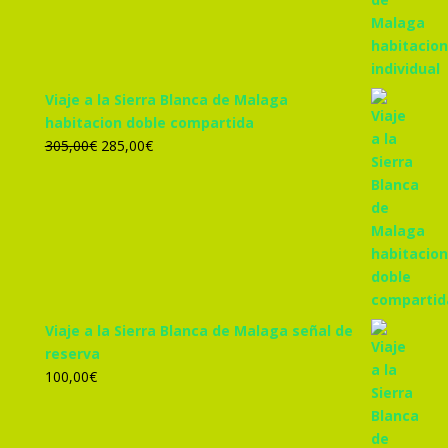
era:
es:
455,00€.
425,00€.
Viaje a la Sierra Blanca de Malaga
habitacion doble compartida
El
El
305,00
€
285,00
€
precio
precio
original
actual
era:
es:
305,00€.
285,00€.
Viaje a la Sierra Blanca de Malaga señal de
reserva
100,00
€