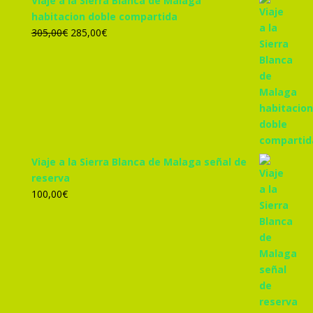
Viaje a la Sierra Blanca de Malaga
habitacion doble compartida
El
El
305,00
€
285,00
€
precio
precio
original
actual
era:
es:
305,00€.
285,00€.
Viaje a la Sierra Blanca de Malaga señal de
reserva
100,00
€