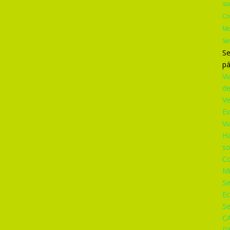
so
Co
Mi
Se
Se
pá
Vi
d
V
Ex
Vi
Ha
so
Co
M
S
Ec
Se
C
D