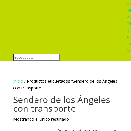
S
N
VI
D
S
A
L
M
Inicio
/ Productos etiquetados “Sendero de los Ángeles
con transporte”
Sendero de los Ángeles
con transporte
Mostrando el único resultado