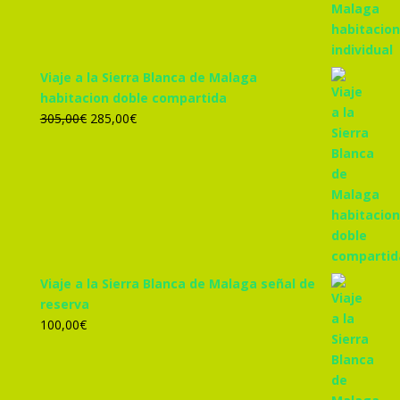
455,00€.
425,00€.
Viaje a la Sierra Blanca de Malaga
habitacion doble compartida
El
El
305,00
€
285,00
€
precio
precio
original
actual
era:
es:
305,00€.
285,00€.
Viaje a la Sierra Blanca de Malaga señal de
reserva
100,00
€