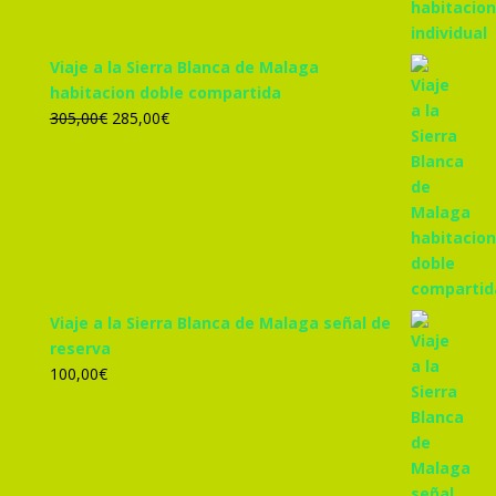
Viaje a la Sierra Blanca de Malaga
habitacion doble compartida
El
El
305,00
€
285,00
€
precio
precio
original
actual
era:
es:
305,00€.
285,00€.
Viaje a la Sierra Blanca de Malaga señal de
reserva
100,00
€