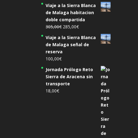
precio
precio
Viaje a la Sierra Blanca
original
actual
de Malaga habitacion
era:
es:
doble compartida
455,00€.
425,00€.
El
El
305,00
€
285,00
€
precio
precio
Viaje a la Sierra Blanca
original
actual
de Malaga señal de
era:
es:
reserva
305,00€.
285,00€.
100,00
€
Jornada Prólogo Reto
Sierra de Aracena sin
transporte
18,00
€