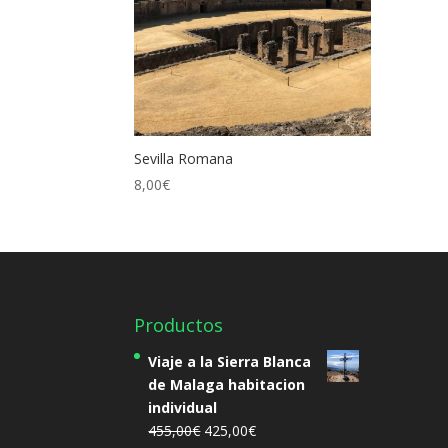
Sevilla Romana
8,00
€
Productos
Viaje a la Sierra Blanca
de Malaga habitacion
individual
El
El
455,00
€
425,00
€