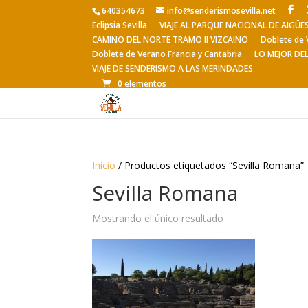
640354673
info@senderismosevilla.net
Eclipsia Sevilla
VIAJE AL PARQUE NACIONAL DE AIGÜ
CAMINO DEL NORTE TRAMO II VIZCAINO
Doblete de 
Doblete de Verano Francia y Cantabria
LO MEJOR DE
VIAJE DE SENDERISMO A LAS MERINDADES
0 elementos
Inicio
/ Productos etiquetados “Sevilla Romana”
Sevilla Romana
Mostrando el único resultado