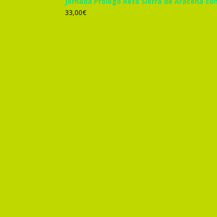
Jornada Prólogo Reto Sierra de Aracena co
33,00
€