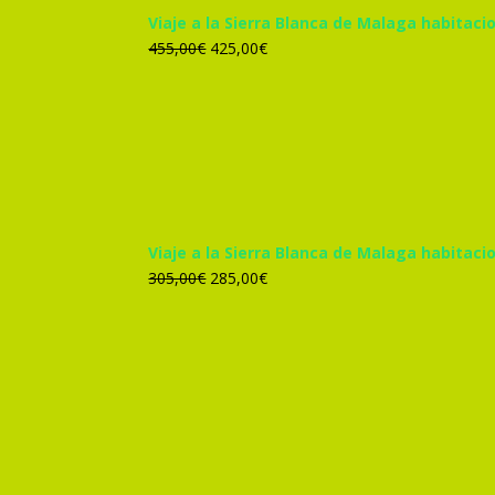
Viaje a la Sierra Blanca de Malaga habitacio
El
El
455,00
€
425,00
€
precio
precio
original
actual
era:
es:
455,00€.
425,00€.
Viaje a la Sierra Blanca de Malaga habitac
El
El
305,00
€
285,00
€
precio
precio
original
actual
era:
es:
305,00€.
285,00€.