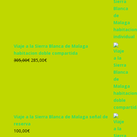
precio
precio
original
actual
era:
es:
455,00€.
425,00€.
Viaje a la Sierra Blanca de Malaga
habitacion doble compartida
El
El
305,00
€
285,00
€
precio
precio
original
actual
era:
es:
305,00€.
285,00€.
Viaje a la Sierra Blanca de Malaga señal de
reserva
100,00
€