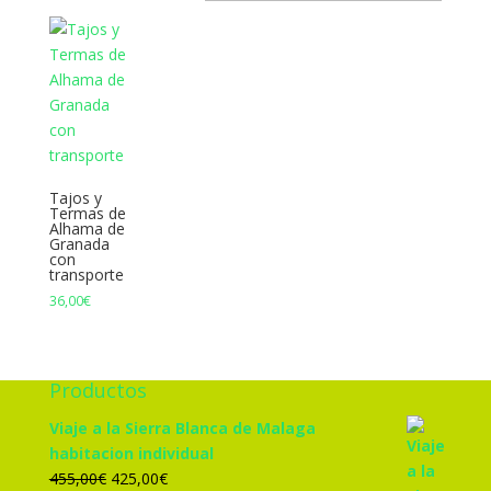
Tajos y
Termas de
Alhama de
Granada
con
transporte
36,00
€
Productos
Viaje a la Sierra Blanca de Malaga
habitacion individual
El
El
455,00
€
425,00
€