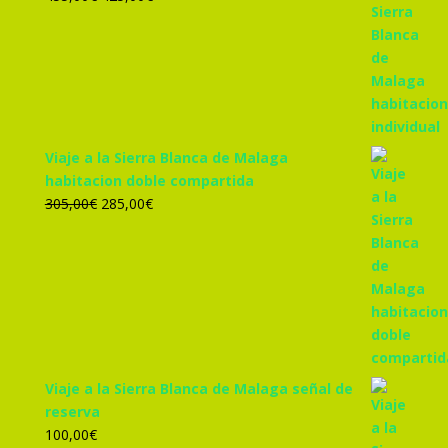
precio
precio
original
actual
era:
es:
455,00€.
425,00€.
Viaje a la Sierra Blanca de Malaga
habitacion doble compartida
El
El
305,00
€
285,00
€
precio
precio
original
actual
era:
es:
305,00€.
285,00€.
Viaje a la Sierra Blanca de Malaga señal de
reserva
100,00
€