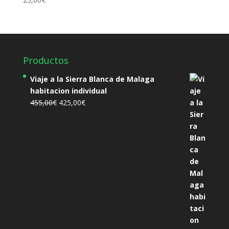
Productos
Viaje a la Sierra Blanca de Malaga
habitacion individual
El
El
455,00
€
425,00
€
precio
precio
original
actual
era:
es:
455,00€.
425,00€.