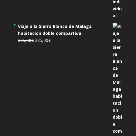
Viaje a la Sierra Blanca de Malaga
habitacion doble compartida
El
El
305,00
€
285,00
€
precio
precio
original
actual
era:
es:
305,00€.
285,00€.