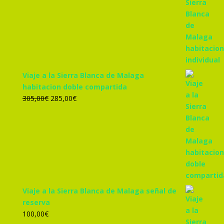
precio
precio
original
actual
era:
es:
455,00€.
425,00€.
Viaje a la Sierra Blanca de Malaga
habitacion doble compartida
El
El
305,00
€
285,00
€
precio
precio
original
actual
era:
es:
305,00€.
285,00€.
Viaje a la Sierra Blanca de Malaga señal de
reserva
100,00
€