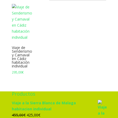
Viaje de
Senderismo
y Carnaval
en Cádiz
habitación
individual
295,00
€
Productos
Viaje a la Sierra Blanca de Malaga
habitacion individual
El
El
455,00
€
425,00
€