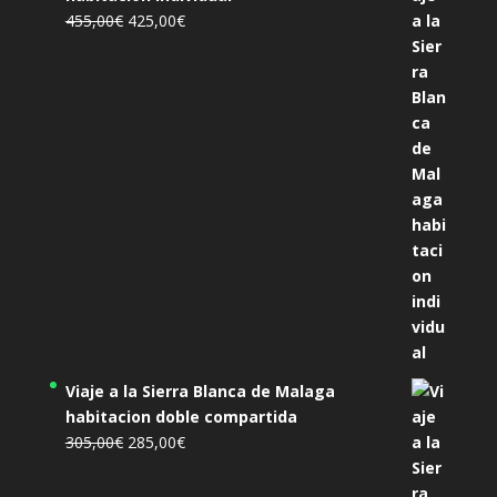
El
El
455,00
€
425,00
€
precio
precio
original
actual
era:
es:
455,00€.
425,00€.
Viaje a la Sierra Blanca de Malaga
habitacion doble compartida
El
El
305,00
€
285,00
€
precio
precio
original
actual