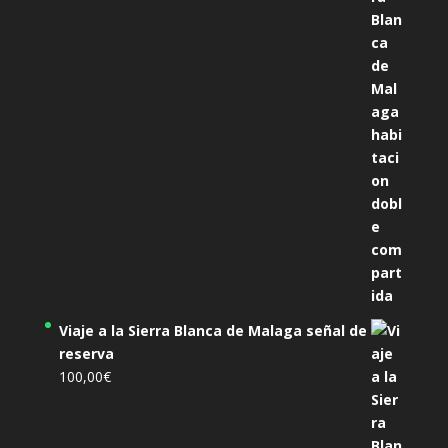
era:
es:
305,00€.
285,00€.
Viaje a la Sierra Blanca de Malaga señal de
reserva
100,00
€