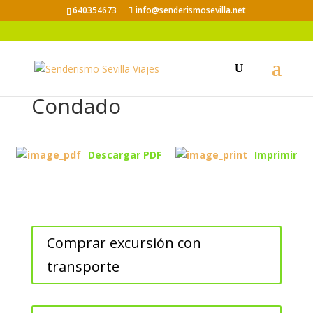
640354673
info@senderismosevilla.net
Río Tinto en la Palma del
Condado
Descargar PDF
Imprimir
Comprar excursión con
transporte